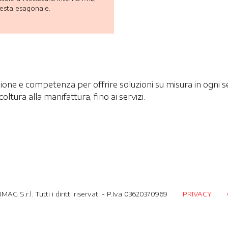
testa esagonale.
one e competenza per offrire soluzioni su misura in ogni s
icoltura alla manifattura, fino ai servizi.
AG S.r.l. Tutti i diritti riservati - P.Iva 03620370969
PRIVACY