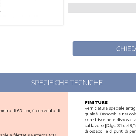
SPECIFICHE TECNICHE
FINITURE
Verniciatura speciale anti
ametro di 60 mm, è corredato di
qualità. Disponibile nei c
con strisce nere disposte 
sul lavoro [D.lgs. 81 del 9
di ostacoli e di punti di pe
ssole a filettatura interna M12,