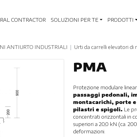
RAL CONTRACTOR
SOLUZIONI PER TE
PRODOTTI
NI ANTIURTO INDUSTRIALI
Urti da carrelli elevatori d
PMA
Protezione modulare linear
passaggi pedonali, im
montacarichi, porte e 
pilastri e spigoli.
Le pr
concentrati orizzontali in c
superiori a 20,0 kN (ca. 200
deformazioni.