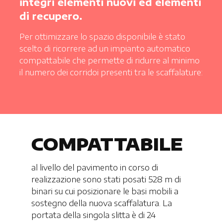
integri elementi nuovi ed elementi
di recupero.
Per ottimizzare lo spazio disponibile è stato
scelto di ricorrere ad un impianto automatico
compattabile che permette di ridurre al minimo
il numero dei corridoi presenti tra le scaffalature:
COMPATTABILE
al livello del pavimento in corso di
realizzazione sono stati posati 528 m di
binari su cui posizionare le basi mobili a
sostegno della nuova scaffalatura. La
portata della singola slitta è di 24