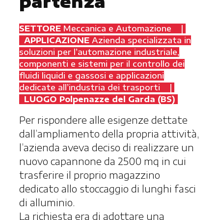
partenza
SETTORE
Meccanica e Automazione |
APPLICAZIONE
Azienda specializzata in
soluzioni per l’automazione industriale,
componenti e sistemi per il controllo dei
fluidi liquidi e gassosi e applicazioni
dedicate all’industria dei trasporti
|
LUOGO Polpenazze del Garda (BS)
Per rispondere alle esigenze dettate
dall’ampliamento della propria attività,
l’azienda aveva deciso di realizzare un
nuovo capannone da 2500 mq in cui
trasferire il proprio magazzino
dedicato allo stoccaggio di lunghi fasci
di alluminio.
La richiesta era di adottare una