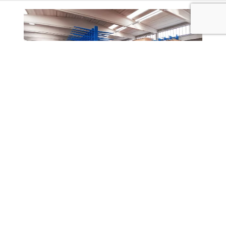
Scaffalatura cantilever
Le scaffalature cantilever sono progettate
specificamente per lo stoccaggio di corpi
lunghi e ingombranti, come barre d’alluminio,
lamiere, tondini, tubi d’acciaio, legname e
pannelli piatti.