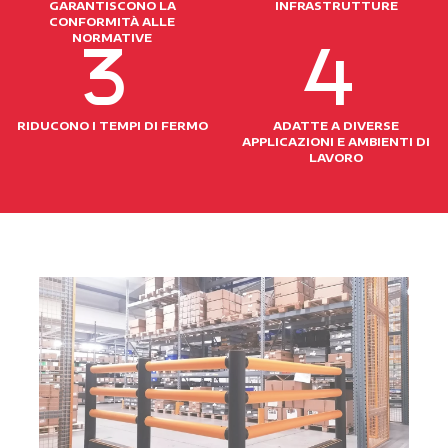
GARANTISCONO LA
INFRASTRUTTURE
CONFORMITÀ ALLE
NORMATIVE
RIDUCONO I TEMPI DI FERMO
ADATTE A DIVERSE
APPLICAZIONI E AMBIENTI DI
LAVORO