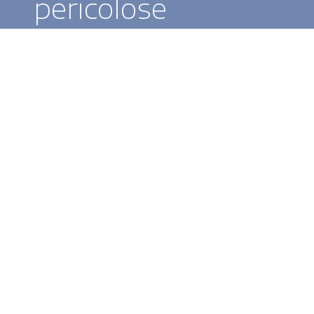
pericolose
Soluzioni per te
Applicazioni e utilizzi
Sicurezza e manutenzione
Settori di mercato
Innovazione e competenza per offrire soluzioni su
misura in ogni settore:
dall'agricoltura alla manifattura, fino ai servizi.