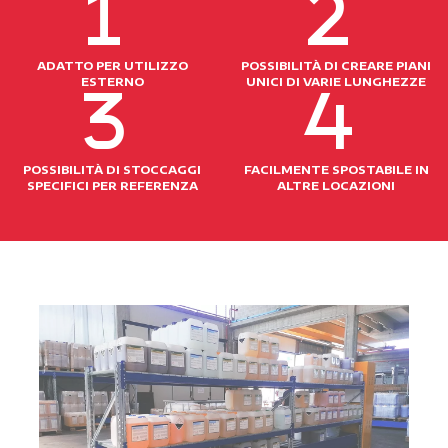
ADATTO PER UTILIZZO
POSSIBILITÀ DI CREARE PIANI
ESTERNO
UNICI DI VARIE LUNGHEZZE
POSSIBILITÀ DI STOCCAGGI
FACILMENTE SPOSTABILE IN
SPECIFICI PER REFERENZA
ALTRE LOCAZIONI