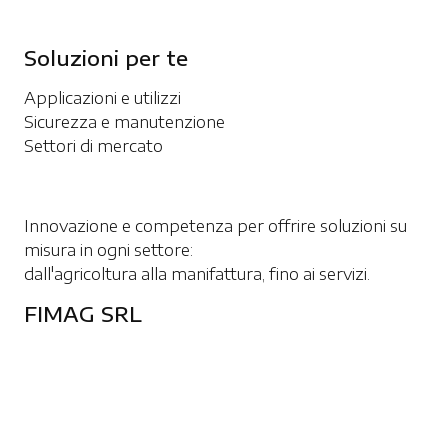
oggetti e strutture. Prodotti in differenti
lunghezze, le barriere da protezione rasoterra
Soluzioni per te
Forkguard sono adatte a veicoli con forche ad
una altezza di impatto alta dai 0 ai 185 mm.
Applicazioni e utilizzi
Sicurezza e manutenzione
Settori di mercato
Innovazione e competenza per offrire soluzioni su
misura in ogni settore:
dall'agricoltura alla manifattura, fino ai servizi.
FIMAG SRL
Paderno Dugnano
+39 02 990 409 59