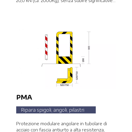
20,0 kN (ca. 2000Kg), senza subire significative
deformazioni.
PMA
Ripara spigoli, angoli, pilastri
Protezione modulare angolare in tubolare di
acciaio con fascia antiurto a alta resistenza,