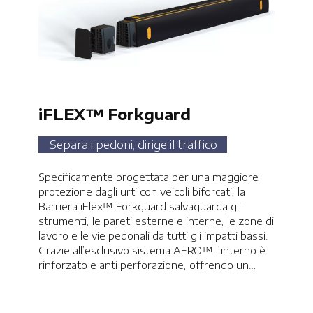
iFLEX™ Forkguard
Separa i pedoni, dirige il traffico
Specificamente progettata per una maggiore
protezione dagli urti con veicoli biforcati, la
Barriera iFlex™ Forkguard salvaguarda gli
strumenti, le pareti esterne e interne, le zone di
lavoro e le vie pedonali da tutti gli impatti bassi.
Grazie all’esclusivo sistema AERO™ l’interno è
rinforzato e anti perforazione, offrendo un
elevato livello di sopportazione alle forature
generate da mezzi biforcati. Previene pericolosi
infortuni a persone e danni irrimediabili a